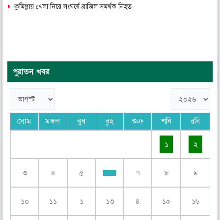
কুমিল্লায় খেলা নিয়ে সংঘর্ষে ব্রাজিল সমর্থক নিহত
পুরাতন খবর
সোম
মঙ্গল
বুধ
বৃহ
শুক্র
শনি
রবি
১
২
৩
৪
৫
৭
৮
৯
১০
১১
১
১৩
৪
১৫
১৬