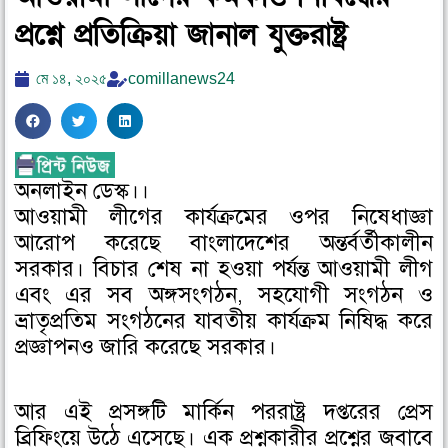
প্রশ্নে প্রতিক্রিয়া জানাল যুক্তরাষ্ট্র
মে ১৪, ২০২৫
comillanews24
S
S
S
h
h
h
a
a
a
অনলাইন ডেস্ক।।
r
r
r
আওয়ামী লীগের কার্যক্রমের ওপর নিষেধাজ্ঞা
e
e
e
o
o
o
আরোপ করেছে বাংলাদেশের অন্তর্বর্তীকালীন
n
n
n
সরকার। বিচার শেষ না হওয়া পর্যন্ত আওয়ামী লীগ
f
t
l
এবং এর সব অঙ্গসংগঠন, সহযোগী সংগঠন ও
a
w
i
ভ্রাতৃপ্রতিম সংগঠনের যাবতীয় কার্যক্রম নিষিদ্ধ করে
c
i
n
প্রজ্ঞাপনও জারি করেছে সরকার।
e
t
k
b
t
e
o
e
d
আর এই প্রসঙ্গটি মার্কিন পররাষ্ট্র দপ্তরের প্রেস
o
r
i
ব্রিফিংয়ে উঠে এসেছে। এক প্রশ্নকারীর প্রশ্নের জবাবে