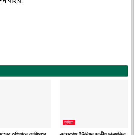
েন বাহার।
কুমিল্লা
 র‌্যাবের অভিযানে কাশিমপুর
-জাফরগঞ্জ ইউনিয়ন জাতীয় ছাত্রশক্তির