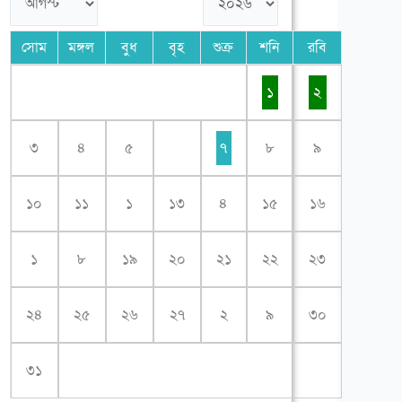
সোম
মঙ্গল
বুধ
বৃহ
শুক্র
শনি
রবি
১
২
৩
৪
৫
৭
৮
৯
১০
১১
১
১৩
৪
১৫
১৬
১
৮
১৯
২০
২১
২২
২৩
২৪
২৫
২৬
২৭
২
৯
৩০
৩১