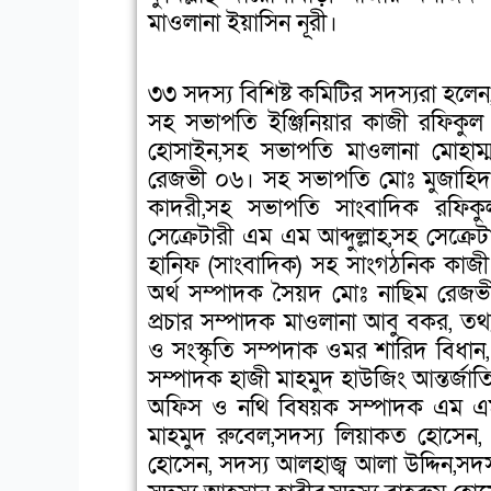
মাওলানা ইয়াসিন নূরী।
o
o
o
n
n
n
f
t
l
৩৩ সদস্য বিশিষ্ট কমিটির সদস্যরা হলে
a
w
i
সহ সভাপতি ইঞ্জিনিয়ার কাজী রফিকু
c
i
n
হোসাইন,সহ সভাপতি মাওলানা মোহাম
e
t
k
রেজভী ০৬। সহ সভাপতি মোঃ মুজাহি
b
t
e
কাদরী,সহ সভাপতি সাংবাদিক রফি
o
e
d
সেক্রেটারী এম এম আব্দুল্লাহ,সহ সেক্র
o
r
i
হানিফ (সাংবাদিক) সহ সাংগঠনিক কাজী
k
n
অর্থ সম্পাদক সৈয়দ মোঃ নাছিম রেজভী
প্রচার সম্পাদক মাওলানা আবু বকর, তথ
ও সংস্কৃতি সম্পদাক ওমর শারিদ বিধা
সম্পাদক হাজী মাহমুদ হাউজিং আন্তর্জা
অফিস ও নথি বিষয়ক সম্পাদক এম এম ফখ
মাহমুদ রুবেল,সদস্য লিয়াকত হোসেন
হোসেন, সদস্য আলহাজ্ব আলা উদ্দিন,সদস্য