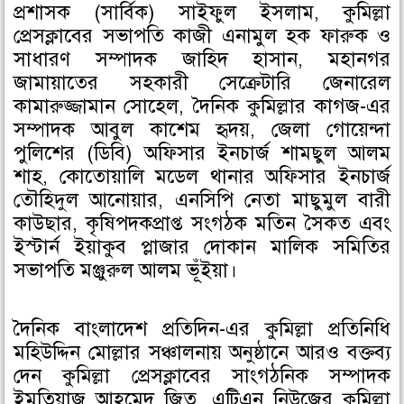
প্রশাসক (সার্বিক) সাইফুল ইসলাম, কুমিল্লা
প্রেসক্লাবের সভাপতি কাজী এনামুল হক ফারুক ও
সাধারণ সম্পাদক জাহিদ হাসান, মহানগর
জামায়াতের সহকারী সেক্রেটারি জেনারেল
কামারুজ্জামান সোহেল, দৈনিক কুমিল্লার কাগজ-এর
সম্পাদক আবুল কাশেম হৃদয়, জেলা গোয়েন্দা
পুলিশের (ডিবি) অফিসার ইনচার্জ শামছুল আলম
শাহ, কোতোয়ালি মডেল থানার অফিসার ইনচার্জ
তৌহিদুল আনোয়ার, এনসিপি নেতা মাছুমুল বারী
কাউছার, কৃষিপদকপ্রাপ্ত সংগঠক মতিন সৈকত এবং
ইস্টার্ন ইয়াকুব প্লাজার দোকান মালিক সমিতির
সভাপতি মঞ্জুরুল আলম ভূঁইয়া।
দৈনিক বাংলাদেশ প্রতিদিন-এর কুমিল্লা প্রতিনিধি
মহিউদ্দিন মোল্লার সঞ্চালনায় অনুষ্ঠানে আরও বক্তব্য
দেন কুমিল্লা প্রেসক্লাবের সাংগঠনিক সম্পাদক
ইমতিয়াজ আহমেদ জিতু, এটিএন নিউজের কুমিল্লা