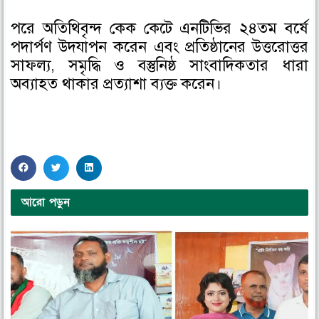
পরে অতিথিবৃন্দ কেক কেটে এনটিভির ২৪তম বর্ষে
পদার্পণ উদযাপন করেন এবং প্রতিষ্ঠানের উত্তরোত্তর
সাফল্য, সমৃদ্ধি ও বস্তুনিষ্ঠ সাংবাদিকতার ধারা
অব্যাহত থাকার প্রত্যাশা ব্যক্ত করেন।
S
S
S
h
h
h
a
a
a
আরো পড়ুন
r
r
r
e
e
e
o
o
o
n
n
n
f
t
l
a
w
i
c
i
n