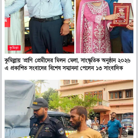
e
t
k
b
t
e
o
e
d
o
r
i
k
n
কুমিল্লা
কুমিল্লায় ‘প্রাণি প্রেমীদের মিলন মেলা, সাংস্কৃতিক অনুষ্ঠান ২০২৬
এ প্রকাশিত সংবাদের বিশেষ সম্মাননা পেলেন ১৩ সাংবাদিক