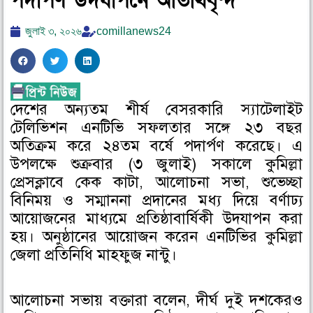
পদার্পণ উদযাপনে অতিথিবৃন্দ
জুলাই ৩, ২০২৬
comillanews24
S
S
S
h
h
h
a
a
a
দেশের অন্যতম শীর্ষ বেসরকারি স্যাটেলাইট
r
r
r
টেলিভিশন এনটিভি সফলতার সঙ্গে ২৩ বছর
e
e
e
o
o
o
অতিক্রম করে ২৪তম বর্ষে পদার্পণ করেছে। এ
n
n
n
উপলক্ষে শুক্রবার (৩ জুলাই) সকালে কুমিল্লা
f
t
l
প্রেসক্লাবে কেক কাটা, আলোচনা সভা, শুভেচ্ছা
a
w
i
বিনিময় ও সম্মাননা প্রদানের মধ্য দিয়ে বর্ণাঢ্য
c
i
n
আয়োজনের মাধ্যমে প্রতিষ্ঠাবার্ষিকী উদযাপন করা
e
t
k
হয়। অনুষ্ঠানের আয়োজন করেন এনটিভির কুমিল্লা
b
t
e
জেলা প্রতিনিধি মাহফুজ নান্টু।
o
e
d
o
r
i
k
n
আলোচনা সভায় বক্তারা বলেন, দীর্ঘ দুই দশকেরও