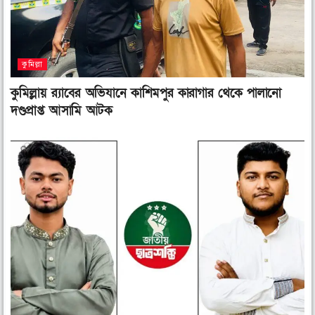
কুমিল্লা
কুমিল্লায় র‌্যাবের অভিযানে কাশিমপুর কারাগার থেকে পালানো
দণ্ডপ্রাপ্ত আসামি আটক