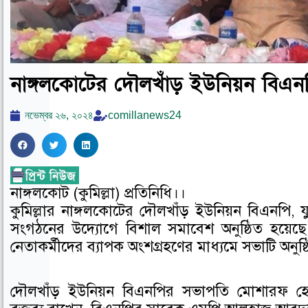
নাঙ্গলকোটের দৌলখাঁড় ইউনিয়ন বিএন
নভেম্বর ২৬, ২০২৪
comillanews24
S
S
S
h
h
h
a
a
a
নাঙ্গলকোট (কুমিল্লা) প্রতিনিধি।।
r
r
r
কুমিল্লার নাঙ্গলকোটের দৌলখাঁড় ইউনিয়ন বিএনপি, যু
e
e
e
সংগঠনের উদ্যোগে বিশাল সমাবেশ অনুষ্ঠিত হয়েছে।
o
o
o
নেতাকর্মীদের ব্যাপক অংশগ্রহণের মাধ্যমে সভাটি অনুষ্
n
n
n
f
t
l
a
w
i
দৌলখাঁড় ইউনিয়ন বিএনপির সভাপতি মোশারফ হোস
c
i
n