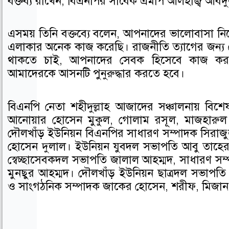
বক্তব্য রাখেন, বিএনপির সাবেক এমপি আলহাজ্ব আবদু
e
t
k
b
t
e
এসময় তিনি বক্তব্যে বলেন, আপনাদের ভালোবাসা ন
o
e
d
এলাকার অনেক কাজ করেছি। রাজনীতি ত্যাগের জন্য
o
r
i
থাকতে চাই, আপনাদের সেবক হিসেবে কাজ 
k
n
আমাদেরকে আসনটি পুনুরুদ্ধার করতে হবে।
বিএনপি নেতা শহীদুল্লাহ আজাদের সঞ্চালনায় বিশে
আনোয়ার হোসেন মুকুল, গোলাম রসূল, মাজহারুল ইস
দৌলখাঁড় ইউনিয়ন বিএনপির সাধারণ সম্পাদক সিরাজ
হোসেন দুলাল। ইউনিয়ন যুবদল সভাপতি আবু তাহের, 
স্বেচ্ছাসেবকদল সভাপতি জালাল আহম্মদ, সাধারণ সম্
মুনছুর আহম্মদ। দৌলখাঁড় ইউনিয়ন ছাত্রদল সভাপতি গ
ও সাংগঠনিক সম্পাদক জাকের হোসেন, শরীফ, মিজ