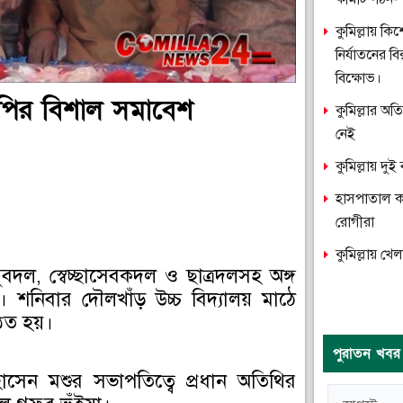
কুমিল্লায় ক
নির্যাতনের ব
বিক্ষোভ।
পির বিশাল সমাবেশ
কুমিল্লার অ
নেই
কুমিল্লায় দ
হাসপাতাল কক্
রোগীরা
কুমিল্লায় খে
বদল, স্বেচ্ছাসেবকদল ও ছাত্রদলসহ অঙ্গ
 শনিবার দৌলখাঁড় উচ্চ বিদ্যালয় মাঠে
ঠিত হয়।
পুরাতন খবর
েন মশুর সভাপতিত্বে প্রধান অতিথির