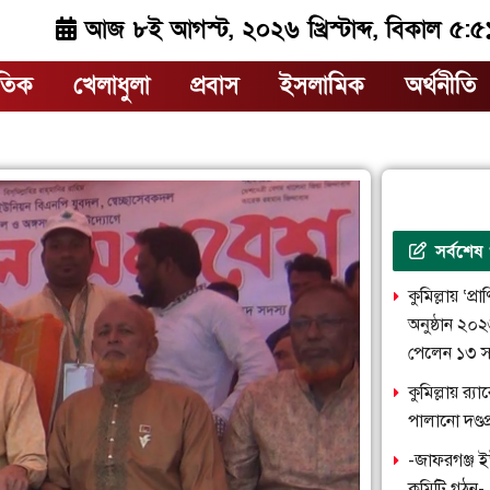
আজ ৮ই আগস্ট, ২০২৬ খ্রিস্টাব্দ, বিকাল ৫:৫
াতিক
খেলাধুলা
প্রবাস
ইসলামিক
অর্থনীতি
সর্বশেষ
কুমিল্লায় ‘প্
অনুষ্ঠান ২০
পেলেন ১৩ স
কুমিল্লায় র‌
পালানো দণ্ড
-জাফরগঞ্জ ই
কমিটি গঠন-