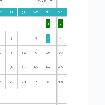
গল
বুধ
বৃহ
শুক্র
শনি
রবি
১
২
৪
৫
৭
৮
৯
১
১
১৩
৪
১৫
১৬
৮
১৯
২০
২১
২২
২৩
৫
২৬
২৭
২
৯
৩০