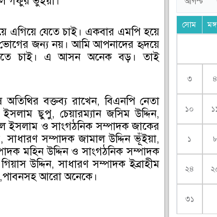
ল গফুর ভুঁইয়া।
সোম
মঙ্
িয়ে এগিয়ে যেতে চাই। একবার এমপি হয়ে
 ভোগের জন্য নয়। আমি আপনাদের হৃদয়ে
করতে চাই। এ আসন অনেক বড়। তাই
৩
ষ অতিথির বক্তব্য রাখেন, বিএনপি নেতা
১০
১
লাম ছুপু, চেয়ারম্যান জসিম উদ্দিন,
ুল ইসলাম ও সাংগঠনিক সম্পাদক জাকের
সাধারণ সম্পাদক জামাল উদ্দিন ভূঁইয়া,
১
পাদক মহিন উদ্দিন ও সাংগঠনিক সম্পাদক
িয়াস উদ্দিন, সাধারণ সম্পাদক ইব্রাহীম
২৪
২
ান,পাবনসহ আরো অনেকে।
৩১