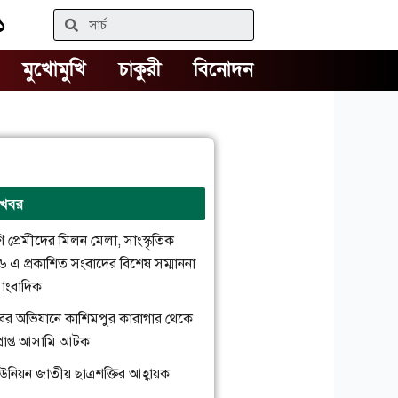
১
Search
মুখোমুখি
চাকুরী
বিনোদন
 খবর
রাণি প্রেমীদের মিলন মেলা, সাংস্কৃতিক
২৬ এ প্রকাশিত সংবাদের বিশেষ সম্মাননা
াংবাদিক
্যাবের অভিযানে কাশিমপুর কারাগার থেকে
প্রাপ্ত আসামি আটক
উনিয়ন জাতীয় ছাত্রশক্তির আহ্বায়ক