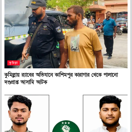
কুমিল্লা
কুমিল্লায় র‌্যাবের অভিযানে কাশিমপুর কারাগার থেকে পালানো
দণ্ডপ্রাপ্ত আসামি আটক