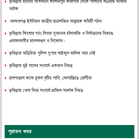
কুমিল্লায় র‌্যাবের অভিযানে কাশিমপুর কারাগার থেকে পালানো দণ্ডপ্রাপ্ত আসামি
আটক
-জাফরগঞ্জ ইউনিয়ন জাতীয় ছাত্রশক্তির আহ্বায়ক কমিটি গঠন-
কুমিল্লায় কিশোর গ্যাং লিডার সুজনের চাঁদাবাজি ও নির্যাতনের বিরুদ্ধে
এলাকাবাসীর মানববন্ধন ও বিক্ষোভ।
কুমিল্লার অতিরিক্ত পুলিশ সুপার সাইফুল মালিক আর নেই
কুমিল্লায় দুই বাসের সংঘর্ষে একজন নিহত
হাসপাতাল কক্ষে ঢুকল বৃষ্টির পানি, ভোগান্তিতে রোগীরা
কুমিল্লায় খেলা নিয়ে সংঘর্ষে ব্রাজিল সমর্থক নিহত
পুরাতন খবর