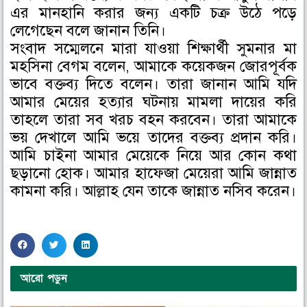
এর মানহানি করার জন্য একটি চক্র উঠে পড়ে
লেগেছেন বলে জানান তিনি।
সংবাদ সম্মেলনে মারা যাওয়া শিক্ষার্থী সুমনার মা
মহসিনা বেগম বলেন, আমাকে কয়েকজন জোরপূর্বক
ভাবে বক্তব্য দিতে বলেন। তারা জানান আমি যদি
আমার মেয়ের হত্যার ঘটনায় মামলা দায়ের করি
তাহলে তারা সব খরচ বহন করবেন। তারা আমাকে
ভয় দেখালে আমি ভয়ে তাদের বক্তব্য প্রদান করি।
আমি চাইনা আমার মেয়েকে নিয়ে আর কোন কথা
ছড়ানো হোক। আমার হাফেজা মেয়েরা আমি জান্নাত
কামনা করি। আল্লাহ যেন তাকে জান্নাত নসিব করেন।
S
S
S
h
h
h
a
a
a
আরো পড়ুন
r
r
r
e
e
e