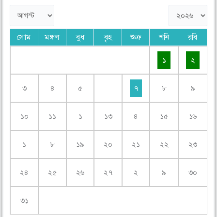
সোম
মঙ্গল
বুধ
বৃহ
শুক্র
শনি
রবি
১
২
৩
৪
৫
৭
৮
৯
১০
১১
১
১৩
৪
১৫
১৬
১
৮
১৯
২০
২১
২২
২৩
২৪
২৫
২৬
২৭
২
৯
৩০
৩১