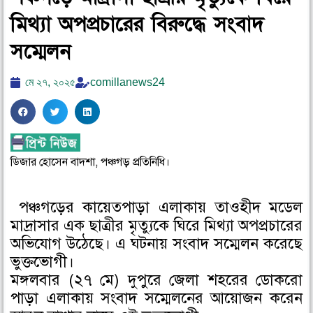
মিথ্যা অপপ্রচারের বিরুদ্ধে সংবাদ
সম্মেলন
মে ২৭, ২০২৫
comillanews24
S
S
S
h
h
h
a
a
a
r
r
r
ডিজার হোসেন বাদশা, পঞ্চগড় প্রতিনিধি।
e
e
e
o
o
o
পঞ্চগড়ের কায়েতপাড়া এলাকায় তাওহীদ মডেল
n
n
n
মাদ্রাসার এক ছাত্রীর মৃত্যুকে ঘিরে মিথ্যা অপপ্রচারের
f
t
l
অভিযোগ উঠেছে। এ ঘটনায় সংবাদ সম্মেলন করেছে
a
w
i
ভুক্তভোগী।
c
i
n
মঙ্গলবার (২৭ মে) দুপুরে জেলা শহরের ডোকরো
e
t
k
b
t
e
পাড়া এলাকায় সংবাদ সম্মেলনের আয়োজন করেন
o
e
d