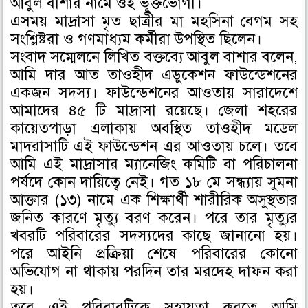
আবুল বাশার নামে ওই ভূক্তভোগী।
o
r
i
এসময় মাদ্রাসা মৃত ছাত্রীর মা মহসিনা বেগম সহ
k
n
সংশ্লিষ্টরা ও গণমাধ্যম কর্মীরা উপস্থিত ছিলেন।
সংবাদ সম্মেলনে লিখিত বক্তব্যে আবুল বাশার বলেন,
আমি দার আত তাওহীদ এডুকেশন ফাউন্ডেশনের
একজন সদস্য। ফাউন্ডেশনের আওতায় সারাদেশে
আমাদের ৪৫ টি মাদ্রাসা রয়েছে। জেলা শহরের
কায়েতপাড়া এলাকায় অবস্থিত তাওহীদ মডেল
মাদরাসাটি এই ফাউন্ডেশন এর আওতায় চলে। তবে
আমি এই মাদ্রাসার ম্যানেজিং কমিটি বা পরিচালনা
পর্ষদে কোন দায়িত্বে নেই। গত ১৮ মে সন্ধ্যায় সুমনা
আক্তার (১৩) নামে এক শিক্ষার্থী শারীরিক অসুস্থতার
জনিত কারণে মৃত্যু বরণ করেন। পরে তার মৃত্যুর
খবরটি পরিবারের সদস্যদের কাছে জানানো হয়।
পরে আইনি প্রক্রিয়া শেষে পরিবারের কোনো
অভিযোগ না থাকায় পরদিন তার মরদেহ দাফন করা
হয়।
তবে এই পরিবারটিকে সহায়তা করতে আমি