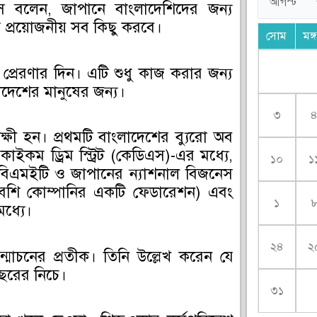
নূস বলেন, জাপানে বাংলাদেশিদের জন্য
কার প্রয়োজনীয় সব কিছু করবে।
সোম
মঙ্
্রেরণার দিন। এটি শুধু কাজ করার জন্য
াদেশের মানুষের জন্য।
৩
ক্ষী হন। প্রথমটি বাংলাদেশের ব্যুরো অব
 কাইকম ড্রিম স্ট্রিট (কেডিএস)-এর মধ্যে,
১০
১
ি বিএমইটি ও জাপানের ন্যাশনাল বিজনেস
 বেশি কোম্পানির একটি ফেডারেশন) এবং
১
মধ্যে।
২৪
২
উন্মোচনের প্রতীক। তিনি উল্লেখ করেন যে
ছরের নিচে।
৩১