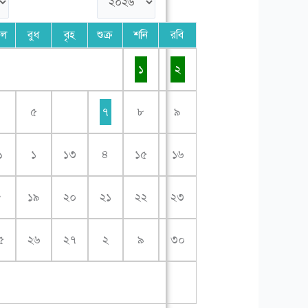
গল
বুধ
বৃহ
শুক্র
শনি
রবি
১
২
৪
৫
৭
৮
৯
১
১
১৩
৪
১৫
১৬
৮
১৯
২০
২১
২২
২৩
৫
২৬
২৭
২
৯
৩০