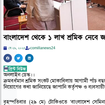
বাংলাদেশ থেকে ১ লাখ শ্রমিক নেবে জ
মে ২৯, ২০২৫
comillanews24
S
S
S
h
h
h
a
a
a
অনলাইন ডেস্ক।।
r
r
r
ক্রমবর্ধমান শ্রমিক সংকট মোকাবিলায় আগামী পাঁচ বছ
e
e
e
নিয়োগের কথা জানিয়েছে জাপানি কর্তৃপক্ষ ও ব্যবসায়ী
o
o
o
n
n
n
f
t
l
বৃহস্পতিবার (২৯ মে) টোকিওতে ‘বাংলাদেশ সেমিনা