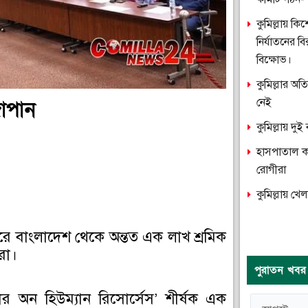
কুমিল্লায় ক
নির্যাতনের ব
বিক্ষোভ।
কুমিল্লার অ
নেই
াপান
কুমিল্লায় দ
হাসপাতাল কক্
রোগীরা
কুমিল্লায় খে
রে বাংলাদেশ থেকে অন্তত এক লাখ শ্রমিক
রা।
পুরাতন খবর
র অন হিউম্যান রিসোর্সেস’ শীর্ষক এক