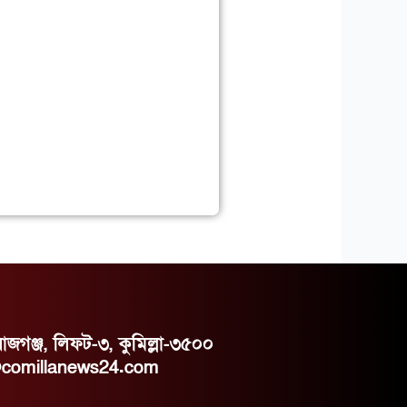
রাজগঞ্জ, লিফট-৩, কুমিল্লা-৩৫০০
@comillanews24.com