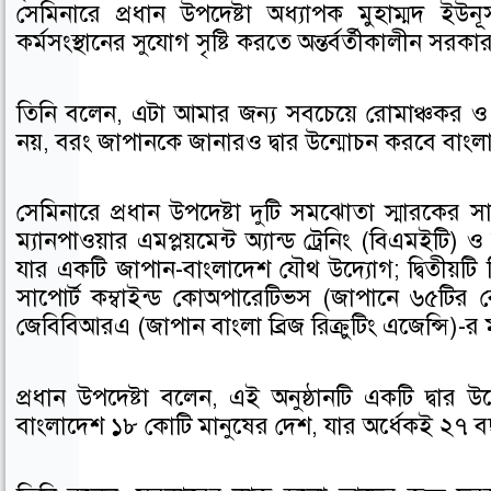
a
w
i
সেমিনারে প্রধান উপদেষ্টা অধ্যাপক মুহাম্মদ ইউ
c
i
n
কর্মসংস্থানের সুযোগ সৃষ্টি করতে অন্তর্বর্তীকালীন সর
e
t
k
b
t
e
তিনি বলেন, এটা আমার জন্য সবচেয়ে রোমাঞ্চকর ও প
o
e
d
নয়, বরং জাপানকে জানারও দ্বার উন্মোচন করবে বাংল
o
r
i
k
n
সেমিনারে প্রধান উপদেষ্টা দুটি সমঝোতা স্মারকের সা
ম্যানপাওয়ার এমপ্লয়মেন্ট অ্যান্ড ট্রেনিং (বিএমইটি) ও
যার একটি জাপান-বাংলাদেশ যৌথ উদ্যোগ; দ্বিতীয়ট
সাপোর্ট কম্বাইন্ড কোঅপারেটিভস (জাপানে ৬৫টির
জেবিবিআরএ (জাপান বাংলা ব্রিজ রিক্রুটিং এজেন্সি)-র 
প্রধান উপদেষ্টা বলেন, এই অনুষ্ঠানটি একটি দ্বার 
বাংলাদেশ ১৮ কোটি মানুষের দেশ, যার অর্ধেকই ২৭ ব