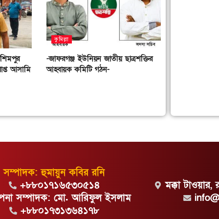
কুমিল্লা
াশিমপুর
-জাফরগঞ্জ ইউনিয়ন জাতীয় ছাত্রশক্তির
াপ্ত আসামি
আহ্বায়ক কমিটি গঠন-
সম্পাদক: হুমায়ুন কবির রনি
+৮৮০১৭১৬৫৩০৫১৪
মক্কা টাওয়ার, 
্থাপনা সম্পাদক: মো. আরিফুল ইসলাম
info
+৮৮০১৭৩১৩৬৪১৭৮