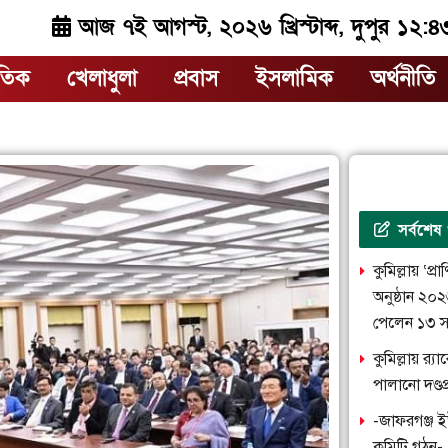
আজ ৭ই আগস্ট, ২০২৬ খ্রিস্টাব্দ, দুপুর ১২:৪
াতিক
খেলাধুলা
প্রবাস
ইসলামিক
অর্থনীতি
সর্বশেষ
কুমিল্লায় ‘প্
অনুষ্ঠান ২০
পেলেন ১৩ স
কুমিল্লায় র‌
পালানো দণ্ড
-জাফরগঞ্জ ই
কমিটি গঠন-