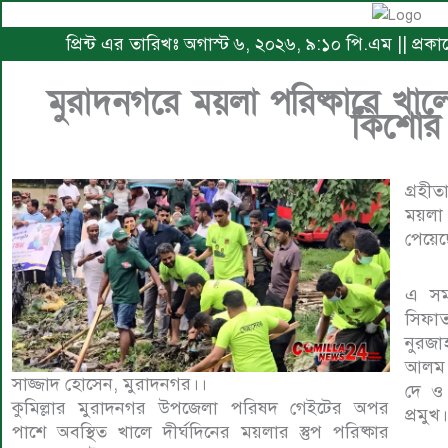
প্রিন্ট এর তারিখঃ অগাস্ট ৬, ২০২৬, ৯:১০ পি.এম || প্রকা
মুরাদনগরে ময়লা পরিষ্কারে খাল
কিশোর
গ্রহী
ময়লা 
এ সময়
সিফা
নুরজ
আলম চ
সাজ্জাদ হোসেন, মুরাদনগর।।
দে ও 
কুমিল্লার মুরাদনগর উপজেলা পরিষদ গেইটের অপর
প্রমুখ।
পাশে অবস্থিত খালে দীর্ঘদিনের ময়লার স্তুপ পরিষ্কার