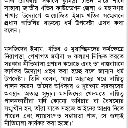
আজ রোববার সকালে কুমিল্লা টাউন মাঠে শানে
o
e
d
সাহাবা জাতীয় খতিব ফাউন্ডেশন জেলা ও মহানগর
o
r
i
শাখার উদ্যোগে আয়োজিত ইমাম-খতিব সম্মেলনে
k
n
প্রধান অতিথির বক্তব্যে ধর্ম উপদেষ্টা এসব কথা
বলেন।
মসজিদের ইমাম, খতিব ও মুয়াজ্জিনদের কর্মক্ষেত্রে
নিরাপত্তা, পেশাগত মর্যাদা ও কল্যাণ নিশ্চিত করতে
সরকার নীতিমালা প্রণয়ন করেছে এবং তা বাস্তবায়নে
কার্যকর উদ্যোগ গ্রহণ করা হচ্ছে বলে জানান ধর্ম
উপদেষ্টা। তিনি বলেন, ‘যারা আল্লাহর ঘরে দায়িত্ব
পালন করেন, তাঁদের অধিকার ও সুরক্ষায় সরকারের
অবস্থান অত্যন্ত সুদৃঢ়। মসজিদের খেদমতে দায়িত্ব
পালনকারীরা যদি কোনো অবিচার বা বৈষম্যের
সম্মুখীন হন, তাঁরা যাতে সহজে আইনের আশ্রয় নিতে
পারেন এবং ন্যায়সংগত সহায়তা পান, সে জন্যই
নীতিমালা কার্যকর করা হচ্ছে।’