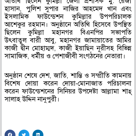
অতিথি ছিলেন কুমিল্লা জেলা প্রশাসক মু. রেজা
হাসান, পুলিশ সুপার নাজির আহমেদ খান এবং
ইসলামিক ফাউন্ডেশন কুমিল্লার উপপরিচালক
আশেকুর রহমান। অনুষ্ঠানে অতিথি হিসেবে উপস্থিত
ছিলেন কুমিল্লা মহানগর বিএনপির সভাপতি
উৎবাতুল বারী আবু, মহানগর জামায়াতের আমির
কাজী দ্বীন মোহাম্মদ, কাজী ইয়াছিন নূরীসহ বিভিন্ন
সামাজিক, ধর্মীয় ও পেশাজীবী সংগঠনের নেতারা।
অনুষ্ঠান শেষে দেশ, জাতি, শান্তি ও সম্প্রীতি কামনায়
বিশেষ দোয়া করেন দোয়া-মোনাজাত পরিচালনা
করেন ফাউন্ডেশনের সিনিয়র উপদেষ্টা আল্লামা শাহ্
সালাহ উদ্দিন নানুপুরী।
S
S
S