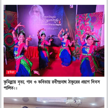
কুমিল্লা
কুমিল্লায় নৃত্য, গান ও কবিতায় রবীন্দ্রনাথ ঠাকুরের প্রয়াণ দিবস
পালিত।।