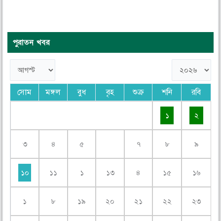
পুরাতন খবর
সোম
মঙ্গল
বুধ
বৃহ
শুক্র
শনি
রবি
১
২
৩
৪
৫
৭
৮
৯
১০
১১
১
১৩
৪
১৫
১৬
১
৮
১৯
২০
২১
২২
২৩