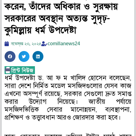
করেন, তাঁদের অধিকার ও সুরক্ষায়
সরকারের অবস্থান অত্যন্ত সুদৃঢ়-
কুমিল্লায় ধর্ম উপদেষ্টা
নভেম্বর ২৩, ২০২৫
comillanews24
S
S
S
h
h
h
a
a
a
ধর্ম উপদেষ্টা ড. আ ফ ম খালিদ হোসেন বলেছেন,
r
r
r
সারা দেশে নির্মিত মডেল মসজিদগুলোর যেসব কাজ
e
e
e
o
o
o
এখনো অসম্পূর্ণ রয়েছে, সরকার সেগুলো দ্রুত সমাপ্ত
n
n
n
করার উদ্যোগ নিয়েছে। জাতীয় পর্যায়ে
f
t
l
মসজিদভিত্তিক সেবার মানোন্নয়ন, ব্যবস্থাপনা,
a
w
i
প্রশিক্ষণ ও তত্ত্বাবধান আরও জোরদার করা হবে।
c
i
n
e
t
k
b
t
e