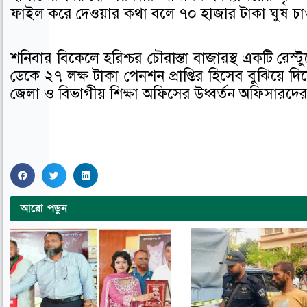
ফাইল করে দেওয়ার কথা বলে ৭০ হাজার টাকা ঘুষ চ
o
o
o
n
n
n
f
t
l
শনিবার বিকেলে হরিশ্চর চৌরাস্তা বাজারস্থ একটি রেস্
a
w
i
ডেকে ২৭ লক্ষ টাকা পেনশন প্রাপ্তির হিসেব বুঝিয়ে দ
c
i
n
জেলা ও বিভাগীয় শিক্ষা অফিসের উধ্বর্তন অফিসারদে
e
t
k
b
t
e
o
e
d
o
r
i
S
S
S
k
n
h
h
h
আরো পড়ুন
a
a
a
r
r
r
e
e
e
o
o
o
n
n
n
f
t
l