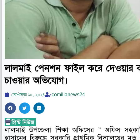
লালমাই পেনশন ফাইল করে দেওয়ার কথ
চাওয়ার অভিযোগ।
সেপ্টেম্বর ১০, ২০২৪
comillanews24
S
S
S
h
h
h
a
a
a
লালমাই উপজেলা শিক্ষা অফিসের ” অফিস সহকারি ক
r
r
r
হাসানের বিরুদ্ধে সরকারি প্রাথমিক বিদ্যালয়ের মৃ
e
e
e