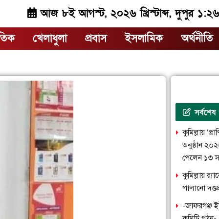
আজ ৮ই আগস্ট, ২০২৬ খ্রিস্টাব্দ, দুপুর ১:২
াতিক
খেলাধুলা
প্রবাস
ইসলামিক
অর্থনীতি
সর্বশেষ
কুমিল্লায় ‘প্
অনুষ্ঠান ২০
পেলেন ১৩ স
কুমিল্লায় র‌
পালানো দণ্ড
-জাফরগঞ্জ ই
কমিটি গঠন-