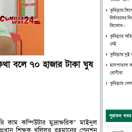
কুমিল্লায় ক
নির্যাতনের ব
বিক্ষোভ।
কুমিল্লার অ
নেই
কুমিল্লায় দ
া বলে ৭০ হাজার টাকা ঘুষ
হাসপাতাল কক্
রোগীরা
কুমিল্লায় খে
পুরাতন খবর
াম কম্পিউটার মুদ্রাক্ষরিক” মাইনুল
ত প্রধান শিক্ষক খলিলুর রহমানের পেনশন