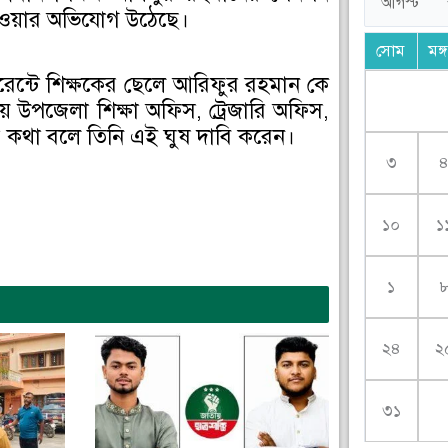
াওয়ার অভিযোগ উঠেছে।
সোম
মঙ্
টুরেন্টে শিক্ষকের ছেলে আরিফুর রহমান কে
িয়ে উপজেলা শিক্ষা অফিস, ট্রেজারি অফিস,
র কথা বলে তিনি এই ঘুষ দাবি করেন।
৩
১০
১
১
২৪
২
৩১