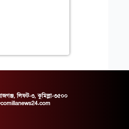
রাজগঞ্জ, লিফট-৩, কুমিল্লা-৩৫০০
@comillanews24.com