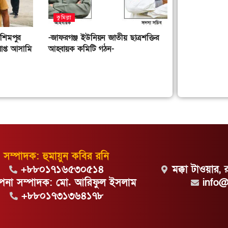
কুমিল্লা
াশিমপুর
-জাফরগঞ্জ ইউনিয়ন জাতীয় ছাত্রশক্তির
াপ্ত আসামি
আহ্বায়ক কমিটি গঠন-
সম্পাদক: হুমায়ুন কবির রনি
+৮৮০১৭১৬৫৩০৫১৪
মক্কা টাওয়ার, 
্থাপনা সম্পাদক: মো. আরিফুল ইসলাম
info
+৮৮০১৭৩১৩৬৪১৭৮