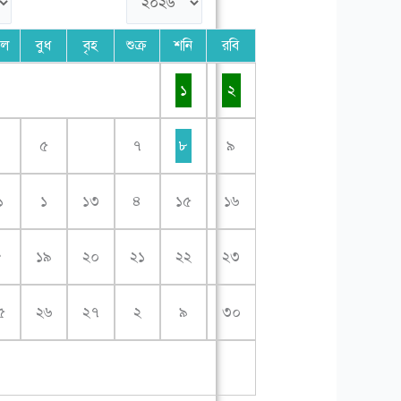
গল
বুধ
বৃহ
শুক্র
শনি
রবি
১
২
৪
৫
৭
৮
৯
১
১
১৩
৪
১৫
১৬
৮
১৯
২০
২১
২২
২৩
৫
২৬
২৭
২
৯
৩০