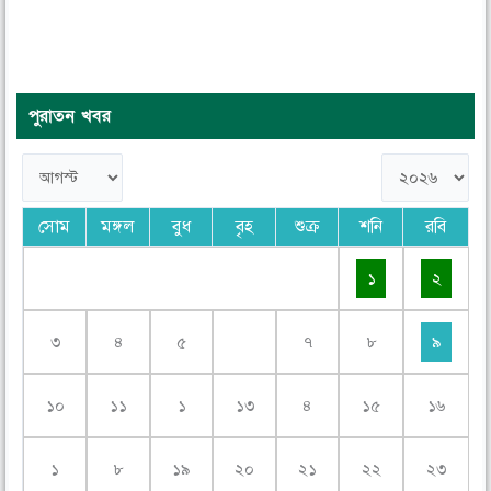
পুরাতন খবর
সোম
মঙ্গল
বুধ
বৃহ
শুক্র
শনি
রবি
১
২
৩
৪
৫
৭
৮
৯
১০
১১
১
১৩
৪
১৫
১৬
১
৮
১৯
২০
২১
২২
২৩