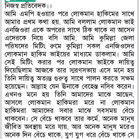
নিজস্ব প্রতিবেদক।।
r
r
r
আমি এমপি হওয়ার পরে লোকমান হাকিমের সাথে
e
e
e
o
o
o
আমার প্রথম কথা হয়, আমি বললাম লোকমান ভাই
n
n
n
এনজিওরা একে অপরের সাথে ঠিক থাকে না আসেন
f
t
l
এদেরকে নিয়ে বসি আমি, আমি কুমিল্লা জেলা
a
w
i
পরিষদের মিটিং রুমে কুমিল্লা সকল এনজিওদের
c
i
n
লোকমান হাকিম ভাইয়ের মাধ্যমে ডাকলাম। আমি
e
t
k
সেই মিটিং করার পর লোকমান ভাইকে দায়িত্ব
b
t
e
দিয়েছিলাম আজকে তার স্মরণসভায় এসে মনে হয়
o
e
d
তিনি দায়িত্ব অত্যন্ত গুরুত্ব সাথে পালন করতে সক্ষম
o
r
i
হয়েছেন। আল্লাহ যেন ঊনাকে বেহেস্ত নসিব করেন।
k
n
এখনও মনে হয় তিনি আমাদের মাঝে আছেন,
আসলে লোকমান হাকিমরা মরে না লোকমান
হাকিমরা আমাদের সবার মাঝে সবসময় বেঁচে
থাকবেন। সে বেঁচে থাকবে তার কর্মে, অনেক মানুষ
জীবিত অবস্থায় মরে যায়, আর অনেক মানুষ মরেও
অনেক দিন বেঁচে থাকে, যুগ যুগ ধরে বেঁচে থাকে সে