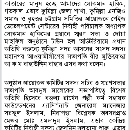
কাতারের মানুষ হচ্ছে আমাদের লোকমান হাকিম,
গতকাল এডাব কুমিল্লা জেলা শাখা, কুমিল্লা এনজিও
সমাজ ও বৃহত্তর চট্টগ্রাম সমিতির আয়োজনে পেইজ
ডেভেলপমেন্ট সেন্টারের নির্বাহী পরিচালক অধ্যাপক
লোকমান হাকিমের প্রয়ানে স্মরণ সভা ও দোয়া
মাহফিল অনুষ্ঠানে টাউন হল অডিটরিয়ামে প্রধান
অতিথি বক্তব্যে কুমিল্লা সদর আসনের সংসদ সদস্য
মহানগর আওয়ামীলীগের সভাপতি বীর মুক্তিযোদ্ধা
আ ক ম বাহাউদ্দিন বাহার এসব কথা বলেন।
অনুষ্ঠান আয়োজন কমিটির সদস্য সচিব ও স্মরণসভার
সভাপতি আবদুল মালেকের সভাপতিত্বে বিশেষ
অতিথি হিসেবে বক্তব্য রাখেন পল্লী কর্ম সহায়ক
ফাউন্ডেশনের এ্যাসিস্ট্যান্ট জেনারেল ম্যানেজার
সরফুল ইসলাম, নিরাপত্তা বিশ্লেষক অবসরপ্রাপ্ত
মেজর মোঃ এমদাদুল ইসলাম, এডাব কেন্দ্রিয়
কমিটির নির্বাহী সদস্য জেসমিন সুলতানা পারু, এডাব