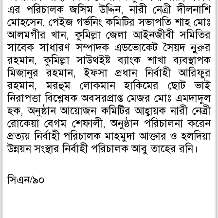
এর পরিচালক জসিম উদ্দিন, নারী নেত্রী দীলনাশি
মোহসেন, পেইজ গর্ভনিং কমিটির সভাপতি শাহ মোঃ
আলমগীর খান, কুমিল্লা জেলা আইনজীবী সমিতির
সাবেক সাধারণ সম্পাদক এডভোকেট সৈয়দ নুুরুর
রহমান, কুমিল্লা সাউথইষ্ট ব্যাংক শাখা ব্যবস্থাপক
মিজানুর রহমান, ইফসা প্রধান নির্বাহী আরিফুর
রহমান, মরহুম লোকমান হাকিমের ছোট ভাই
নিরাপত্তা বিশ্লেষক অবসরপ্রাপ্ত মেজর মোঃ এমদাদুল
হক, অনুষ্ঠান আয়োজন কমিটির আহ্বায়ক নারী নেত্রী
রোকেয়া বেগম শেফালী, অনুষ্ঠান পরিচালনা করেন
প্রত্যয় নির্বাহী পরিচালক মাহমুদা আক্তার ও হলদিয়া
উন্নয়ন সংস্থার নির্বাহী পরিচালক আবু তাহের রনি।
সিএন/৯০