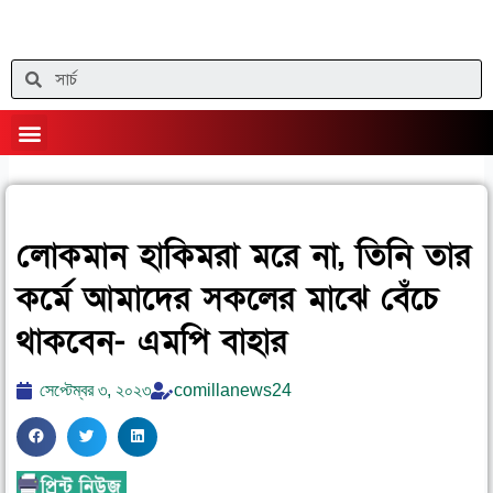
Skip
to
content
Search
Menu
লোকমান হাকিমরা মরে না, তিনি তার
কর্মে আমাদের সকলের মাঝে বেঁচে
থাকবেন- এমপি বাহার
সেপ্টেম্বর ৩, ২০২৩
comillanews24
S
S
S
h
h
h
a
a
a