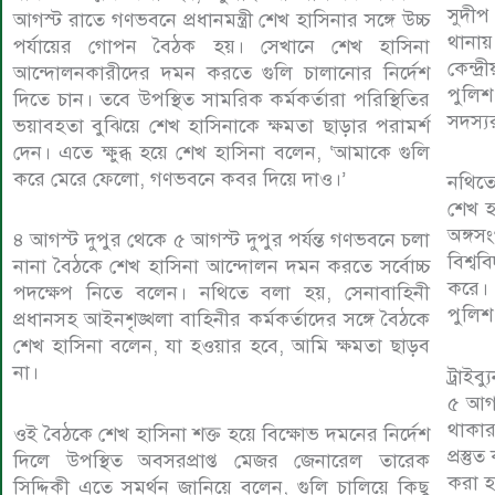
সুদীপ
আগস্ট রাতে গণভবনে প্রধানমন্ত্রী শেখ হাসিনার সঙ্গে উচ্চ
থানা
পর্যায়ের গোপন বৈঠক হয়। সেখানে শেখ হাসিনা
কেন্দ
আন্দোলনকারীদের দমন করতে গুলি চালানোর নির্দেশ
পুলিশ
দিতে চান। তবে উপস্থিত সামরিক কর্মকর্তারা পরিস্থিতির
সদস্য
ভয়াবহতা বুঝিয়ে শেখ হাসিনাকে ক্ষমতা ছাড়ার পরামর্শ
দেন। এতে ক্ষুব্ধ হয়ে শেখ হাসিনা বলেন, ‘আমাকে গুলি
করে মেরে ফেলো, গণভবনে কবর দিয়ে দাও।’
নথিতে
শেখ হ
অঙ্গসং
৪ আগস্ট দুপুর থেকে ৫ আগস্ট দুপুর পর্যন্ত গণভবনে চলা
বিশ্বব
নানা বৈঠকে শেখ হাসিনা আন্দোলন দমন করতে সর্বোচ্চ
করে।
পদক্ষেপ নিতে বলেন। নথিতে বলা হয়, সেনাবাহিনী
পুলিশ
প্রধানসহ আইনশৃঙ্খলা বাহিনীর কর্মকর্তাদের সঙ্গে বৈঠকে
শেখ হাসিনা বলেন, যা হওয়ার হবে, আমি ক্ষমতা ছাড়ব
না।
ট্রাইব
৫ আগস্
থাকার
ওই বৈঠকে শেখ হাসিনা শক্ত হয়ে বিক্ষোভ দমনের নির্দেশ
প্রস্
দিলে উপস্থিত অবসরপ্রাপ্ত মেজর জেনারেল তারেক
করা হ
সিদ্দিকী এতে সমর্থন জানিয়ে বলেন, গুলি চালিয়ে কিছু