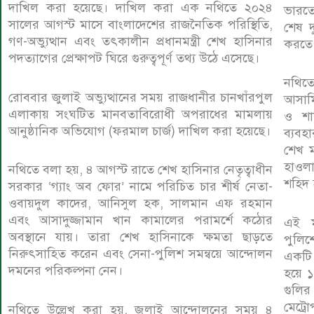
দাখিল করা হয়েছে। দাখিল করা এক নথিতে ২০২৪
ভারতে
সালের আগস্ট মাসে বাংলাদেশের রাজনৈতিক পরিস্থিতি,
শেষ দ
গণ-অভ্যুত্থান এবং তৎকালীন প্রধানমন্ত্রী শেখ হাসিনার
করতে 
পদত্যাগের প্রেক্ষাপট ঘিরে গুরুত্বপূর্ণ তথ্য উঠে এসেছে।
নথিত
রোববার জুলাই অভ্যুত্থানের সময় রাজধানীর চানখাঁরপুল
আসামি
এলাকায় সংঘটিত মানবতাবিরোধী অপরাধের মামলায়
ও শান
আনুষ্ঠানিক অভিযোগ (ফরমাল চার্জ) দাখিল করা হয়েছে।
ব্যবহ
শেখ ম
হাওলা
নথিতে বলা হয়, ৪ আগস্ট রাতে শেখ হাসিনার নেতৃত্বাধীন
শহিদ 
সরকার ‘গ্যাং অব ফোর’ নামে পরিচিত চার শীর্ষ নেতা-
ওবায়দুল কাদের, আনিসুল হক, সালমান এফ রহমান
এবং আসাদুজ্জামান খান কামালের পরামর্শে কঠোর
এই ম
অবস্থানে যায়। তারা শেখ হাসিনাকে ক্ষমতা ছাড়তে
পুলিশ
নিরুৎসাহিত করেন এবং সেনা-পুলিশ সমন্বয়ে আন্দোলন
একটি 
দমনের পরিকল্পনা নেন।
হয়ে ১
গুলির
মেট্র
নথিতে উল্লেখ করা হয়, জুলাই আন্দোলনের সময় ৪