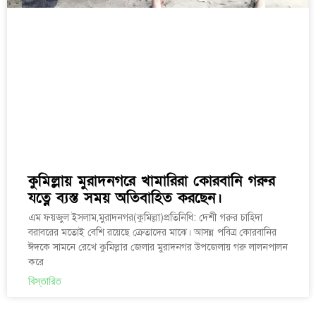
কুমিল্লায় মুরাদনগরে খামারিরা কোরবানি গরুর
যত্নে ব্যস্ত সময় অতিবাহিত করছেন।
এম ফয়জুল ইসলাম,মুরাদনগর(কুমিল্লা)প্রতিনিধি: দেশী গরুর চাহিদা
বরাবরের মতোই বেশি রয়েছে ক্রেতাদের মাঝে। আসন্ন পবিত্র কোরবানির
ঈদকে সামনে রেখে কুমিল্লার জেলার মুরাদনগর উপজেলায় গরু লালনপালন
করে
বিস্তারিত