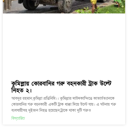
কুমিল্লায় কোরবানির গরু বহনকারী ট্রাক উল্টে
নিহত ২।
আবদুর রহমান,কুমিল্লা প্রতিনিধি।। কুমিল্লার দাউদকান্দিতে কাভার্ডভ্যানকে
কোরবানির গরু বহনকারী একটি ট্রাক ধাক্কা দিয়ে উল্টে যায়। এ ঘটনায় গরু
ব্যবসায়ীসহ দুইজন নিহত হয়েছেন,ট্রাকে থাকা দুটি গরুও
বিস্তারিত