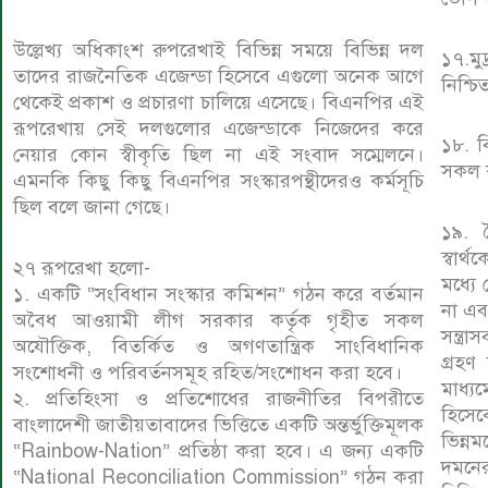
উল্লেখ্য অধিকাংশ রুপরেখাই বিভিন্ন সময়ে বিভিন্ন দল
১৭.মুদ
তাদের রাজনৈতিক এজেন্ডা হিসেবে এগুলো অনেক আগে
নিশ্চ
থেকেই প্রকাশ ও প্রচারণা চালিয়ে এসেছে। বিএনপির এই
রূপরেখায় সেই দলগুলোর এজেন্ডাকে নিজেদের করে
১৮. ব
নেয়ার কোন স্বীকৃতি ছিল না এই সংবাদ সম্মেলনে।
সকল ক
এমনকি কিছু কিছু বিএনপির সংস্কারপন্থীদেরও কর্মসূচি
ছিল বলে জানা গেছে।
১৯. ব
স্বার্
২৭ রূপরেখা হলো-
মধ্যে
১. একটি “সংবিধান সংস্কার কমিশন” গঠন করে বর্তমান
না এবং
অবৈধ আওয়ামী লীগ সরকার কর্তৃক গৃহীত সকল
সন্ত্র
অযৌক্তিক, বিতর্কিত ও অগণতান্ত্রিক সাংবিধানিক
গ্রহণ
সংশোধনী ও পরিবর্তনসমূহ রহিত/সংশোধন করা হবে।
মাধ্য
২. প্রতিহিংসা ও প্রতিশোধের রাজনীতির বিপরীতে
হিসেব
বাংলাদেশী জাতীয়তাবাদের ভিত্তিতে একটি অন্তর্ভুক্তিমূলক
ভিন্ন
“Rainbow-Nation” প্রতিষ্ঠা করা হবে। এ জন্য একটি
দমনের
“National Reconciliation Commission” গঠন করা