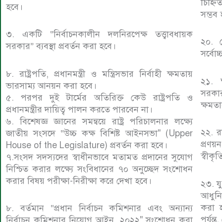
চিহ্ন
হবে।
সম্ভব
৩. একটি “নির্বাচনকালীন দলনিরপেক্ষ তত্ত্বাবধায়ক
২০. দ
সরকার” ব্যবস্থা প্রবর্তন করা হবে।
সর্বো
৮. রাষ্ট্রপতি, প্রধানমন্ত্রী ও মন্ত্রিসভার নির্বাহী ক্ষমতায়
২১. ক
ভারসাম্য আনয়ন করা হবে।
সরকার
৫. পরপর দুই টার্মের অতিরিক্ত কেউ রাষ্ট্রপতি ও
ক্ষমত
প্রধানমন্ত্রীর দায়িত্ব পালন করতে পারবেন না।
৬. বিশেষজ্ঞ জ্ঞানের সমন্বয়ে রাষ্ট্র পরিচালনার লক্ষ্যে
২২. রা
জাতীয় সংসদে “উচ্চ কক্ষ বিশিষ্ট আইনসভা" (Upper
প্রণয়
House of the Legislature) প্রবর্তন করা হবে।
স্বীকৃ
৭.সংসদ সদস্যদের স্বাধীনভাবে মতামত প্রদানের সুযোগ
নিশ্চিত করার লক্ষ্যে সংবিধানের ৭০ অনুচ্ছেদ সংশোধন
করার বিষয় পরীক্ষা-নিরীক্ষা করে দেখা হবে।
২৩. য
আধুনি
করা হ
৮. বর্তমান “প্রধান নির্বাচন কমিশনার এবং অন্যান্য
পর্যন
নির্বাচন কমিশনার নিয়োগ আইন, ২০২২" সংশোধন করা