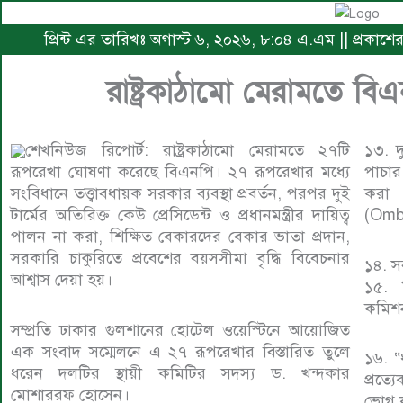
প্রিন্ট এর তারিখঃ অগাস্ট ৬, ২০২৬, ৮:০৪ এ.এম || প্রকাশ
রাষ্ট্রকাঠামো মেরামতে ব
শেখনিউজ রিপোর্ট: রাষ্ট্রকাঠামো মেরামতে ২৭টি
১৩. দ
রূপরেখা ঘোষণা করেছে বিএনপি। ২৭ রূপরেখার মধ্যে
পাচার 
সংবিধানে তত্ত্বাবধায়ক সরকার ব্যবস্থা প্রবর্তন, পরপর দুই
করা
টার্মের অতিরিক্ত কেউ প্রেসিডেন্ট ও প্রধানমন্ত্রীর দায়িত্ব
(Omb
পালন না করা, শিক্ষিত বেকারদের বেকার ভাতা প্রদান,
সরকারি চাকুরিতে প্রবেশের বয়সসীমা বৃদ্ধি বিবেচনার
১৪. সর
আশ্বাস দেয়া হয়।
১৫. ব
কমিশন
সম্প্রতি ঢাকার গুলশানের হোটেল ওয়েস্টিনে আয়োজিত
এক সংবাদ সম্মেলনে এ ২৭ রূপরেখার বিস্তারিত তুলে
১৬. “ধ
ধরেন দলটির স্থায়ী কমিটির সদস্য ড. খন্দকার
প্রত্য
মোশাররফ হোসেন।
ভোগ 