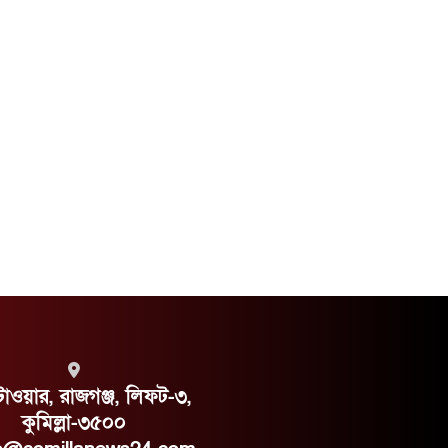
 টাওয়ার, রাজগঞ্জ, লিফট-৩,
কুমিল্লা-৩৫০০