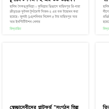
হালিম সৈকত,কুমিল্লা।। কুমিল্লার তিতাসে মাছিমপুর ত্রি-ধারা
হালি
ক্রীড়াচক্র ফুটবল টূর্ণামেন্ট সিজন-২ এর শুভ উদ্বোধন করা
লীগে
হয়েছে। জুলাই (১৩)শনিবার বিকেল ৫ টায় মাছিমপুর আর
প্রত
আর ইনস্টিটিউশন খেলার
হয়েছ
বিস্তারিত
বিস্
স্বেচ্ছাসেবীদের প্লাটফর্ম “সংগঠন ভিন্ন
তিত