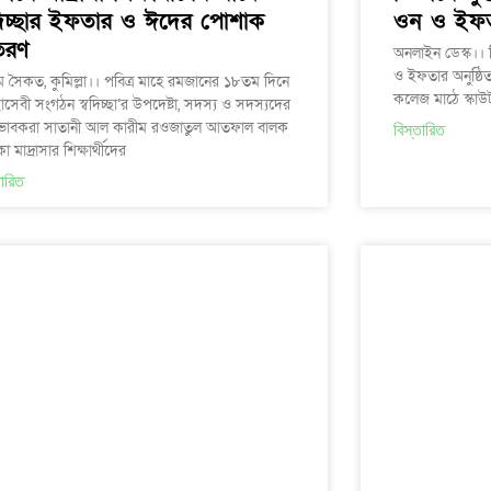
বদিচ্ছার ইফতার ও ঈদের পোশাক
ওন ও ইফ
তরণ
অনলাইন ডেস্ক।। ত
ও ইফতার অনুষ্ঠিত
ম সৈকত, কুমিল্লা।। পবিত্র মাহে রমজানের ১৮তম দিনে
কলেজ মাঠে স্কাউ
ছাসেবী সংগঠন স্বদিচ্ছা’র উপদেষ্টা, সদস্য ও সদস্যদের
ভাবকরা সাতানী আল কারীম রওজাতুল আতফাল বালক
বিস্তারিত
া মাদ্রাসার শিক্ষার্থীদের
তারিত