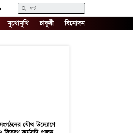
Search
১
মুখোমুখি
চাকুরী
বিনোদন
বী সংগঠনের যৌথ উদ্যোগে
ও বিতরণ কর্মসূচী পালন