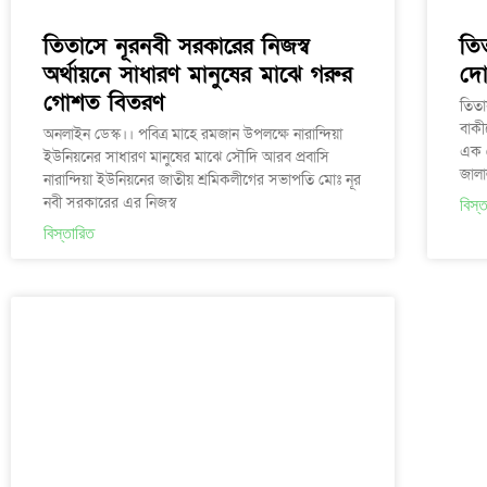
তিতাসে নূরনবী সরকারের নিজস্ব
তি
অর্থায়নে সাধারণ মানুষের মাঝে গরুর
দো
গোশত বিতরণ
তিতা
বাকী
অনলাইন ডেস্ক।। পবিত্র মাহে রমজান উপলক্ষে নারান্দিয়া
এক দ
ইউনিয়নের সাধারণ মানুষের মাঝে সৌদি আরব প্রবাসি
জালা
নারান্দিয়া ইউনিয়নের জাতীয় শ্রমিকলীগের সভাপতি মোঃ নূর
নবী সরকারের এর নিজস্ব
বিস্
বিস্তারিত