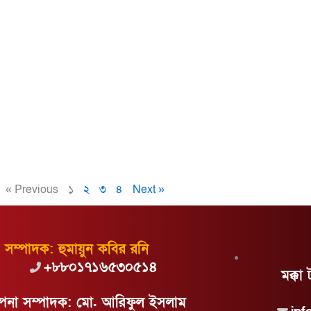
« Previous
১
২
৩
৪
Next »
সম্পাদক: হুমায়ুন কবির রনি
+৮৮০১৭১৬৫৩০৫১৪
মক্কা
্থাপনা সম্পাদক: মো. আরিফুল ইসলাম