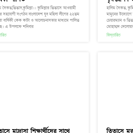
ম সৈকত,তিতাস,কুমিল্লা।। কুমিল্লার তিতাসে আওয়ামী
হালিম সৈকত, কুমি
র সহযোগী সংগঠন বাংলাদেশ যুব মহিলা লীগের ২২তম
মামুনের উদ্যোগে
িষ্ঠা বার্ষিকী কেক কাটা ও আলোচনাসভার মাধ্যমে পালিত
চেয়ারম্যান ও তিত
ে। এ উপলক্ষে শনিবার
মোহাম্মদ দেলোয়
তারিত
বিস্তারিত
াসে মাদ্রাসা শিক্ষার্থীদের সাথে
তিতাসে মুক্