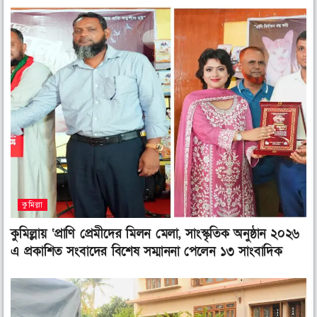
e
e
e
o
o
o
n
n
n
f
t
l
a
w
i
c
i
n
e
t
k
b
t
e
o
e
d
o
r
i
k
n
কুমিল্লা
কুমিল্লায় ‘প্রাণি প্রেমীদের মিলন মেলা, সাংস্কৃতিক অনুষ্ঠান ২০২৬
এ প্রকাশিত সংবাদের বিশেষ সম্মাননা পেলেন ১৩ সাংবাদিক