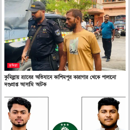
কুমিল্লা
কুমিল্লায় র‌্যাবের অভিযানে কাশিমপুর কারাগার থেকে পালানো
দণ্ডপ্রাপ্ত আসামি আটক