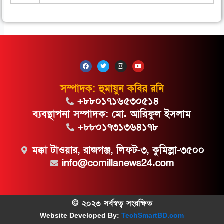
F
T
I
Y
a
w
n
o
c
i
s
u
e
t
t
t
সম্পাদক: হুমায়ুন কবির রনি
b
t
a
u
o
e
g
b
+৮৮০১৭১৬৫৩০৫১৪
o
r
r
e
k
a
m
ব্যবস্থাপনা সম্পাদক: মো. আরিফুল ইসলাম
+৮৮০১৭৩১৩৬৪১৭৮
মক্কা টাওয়ার, রাজগঞ্জ, লিফট-৩, কুমিল্লা-৩৫০০
info@comillanews24.com
© ২০২৩ সর্বস্বত্ব সংরক্ষিত
Website Developed By:
TechSmartBD.com