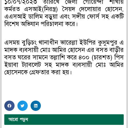
১০/০৭/২০২৩ তারিখে জেলা গোয়েন্দা শাখায়
o
o
o
কর্মরত এসআই(নিরস্ত্র) সৈয়দ দেলোয়ার হোসেন,
n
n
n
এএসআই ডালিম বড়ুয়া এবং সঙ্গীয় ফোর্স সহ একটি
f
t
l
বিশেষ অভিযান পরিচালনা করে।
a
w
i
c
i
n
এসময় বুড়িচং থানাধীন ভারেল্লা ইউপির কুসুমপুর এ
e
t
k
মাদক ব্যবসায়ী মোঃ আমির হোসেন এর বসত বাড়ীর
b
t
e
o
e
d
বসত ঘরের সামনে তল্লাশি করে ৪০০ (চারশত) পিস
o
r
i
ইয়াবা ট্যাবলেট সহ মাদক ব্যবসায়ী মোঃ আমির
k
n
হোসেনকে গ্রেফতার করা হয়।
S
S
S
h
h
h
a
a
a
আরো পড়ুন
r
r
r