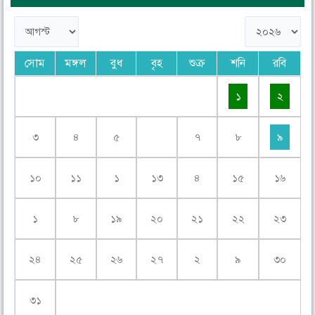
সোম
মঙ্গল
বুধ
বৃহ
শুক্র
শনি
রবি
১
২
৩
৪
৫
৭
৮
৯
১০
১১
১
১৩
৪
১৫
১৬
১
৮
১৯
২০
২১
২২
২৩
২৪
২৫
২৬
২৭
২
৯
৩০
৩১