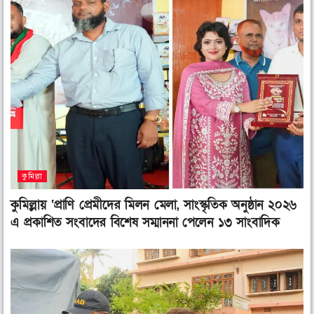
n
n
n
f
t
l
a
w
i
c
i
n
e
t
k
b
t
e
o
e
d
o
r
i
k
n
কুমিল্লা
কুমিল্লায় ‘প্রাণি প্রেমীদের মিলন মেলা, সাংস্কৃতিক অনুষ্ঠান ২০২৬
এ প্রকাশিত সংবাদের বিশেষ সম্মাননা পেলেন ১৩ সাংবাদিক