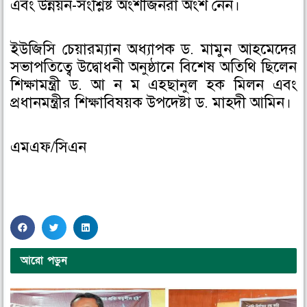
এবং উন্নয়ন-সংশ্লিষ্ট অংশীজনরা অংশ নেন।
ইউজিসি চেয়ারম্যান অধ্যাপক ড. মামুন আহমেদের
সভাপতিত্বে উদ্বোধনী অনুষ্ঠানে বিশেষ অতিথি ছিলেন
শিক্ষামন্ত্রী ড. আ ন ম এহছানুল হক মিলন এবং
প্রধানমন্ত্রীর শিক্ষাবিষয়ক উপদেষ্টা ড. মাহদী আমিন।
এমএফ/সিএন
S
S
S
h
h
h
a
a
a
আরো পড়ুন
r
r
r
e
e
e
o
o
o