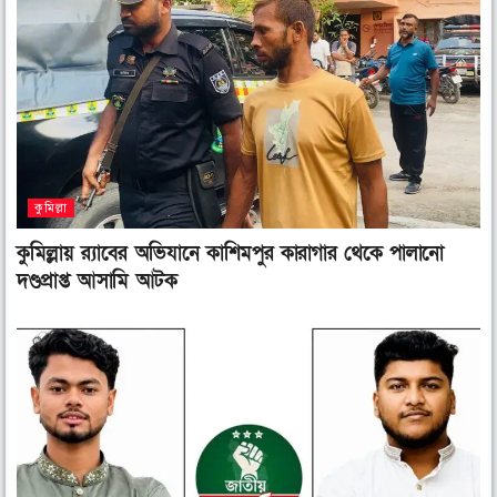
কুমিল্লা
কুমিল্লায় র‌্যাবের অভিযানে কাশিমপুর কারাগার থেকে পালানো
দণ্ডপ্রাপ্ত আসামি আটক