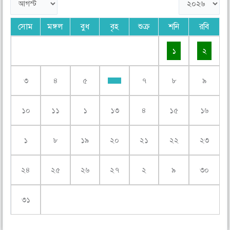
সোম
মঙ্গল
বুধ
বৃহ
শুক্র
শনি
রবি
১
২
৩
৪
৫
৭
৮
৯
১০
১১
১
১৩
৪
১৫
১৬
১
৮
১৯
২০
২১
২২
২৩
২৪
২৫
২৬
২৭
২
৯
৩০
৩১