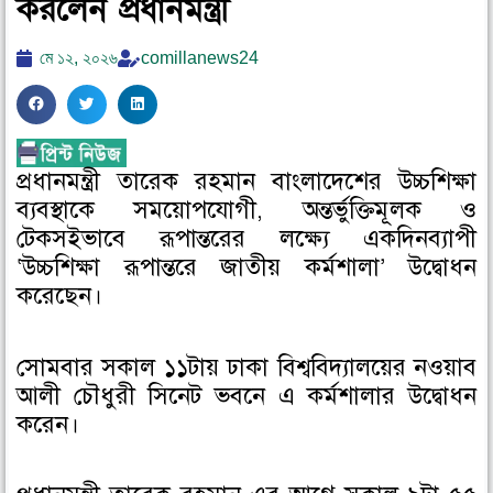
করলেন প্রধানমন্ত্রী
মে ১২, ২০২৬
comillanews24
S
S
S
h
h
h
a
a
a
প্রধানমন্ত্রী তারেক রহমান বাংলাদেশের উচ্চশিক্ষা
r
r
r
ব্যবস্থাকে সময়োপযোগী, অন্তর্ভুক্তিমূলক ও
e
e
e
o
o
o
টেকসইভাবে রূপান্তরের লক্ষ্যে একদিনব্যাপী
n
n
n
‘উচ্চশিক্ষা রূপান্তরে জাতীয় কর্মশালা’ উদ্বোধন
f
t
l
করেছেন।
a
w
i
c
i
n
সোমবার সকাল ১১টায় ঢাকা বিশ্ববিদ্যালয়ের নওয়াব
e
t
k
আলী চৌধুরী সিনেট ভবনে এ কর্মশালার উদ্বোধন
b
t
e
o
e
d
করেন।
o
r
i
k
n