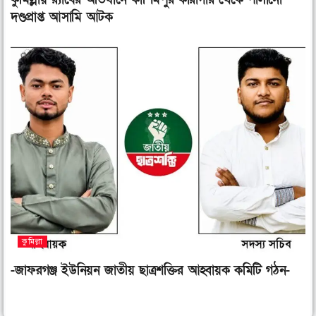
দণ্ডপ্রাপ্ত আসামি আটক
কুমিল্লা
-জাফরগঞ্জ ইউনিয়ন জাতীয় ছাত্রশক্তির আহ্বায়ক কমিটি গঠন-