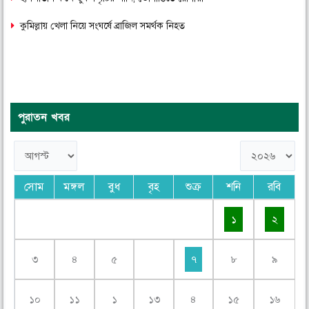
কুমিল্লায় খেলা নিয়ে সংঘর্ষে ব্রাজিল সমর্থক নিহত
পুরাতন খবর
সোম
মঙ্গল
বুধ
বৃহ
শুক্র
শনি
রবি
১
২
৩
৪
৫
৭
৮
৯
১০
১১
১
১৩
৪
১৫
১৬