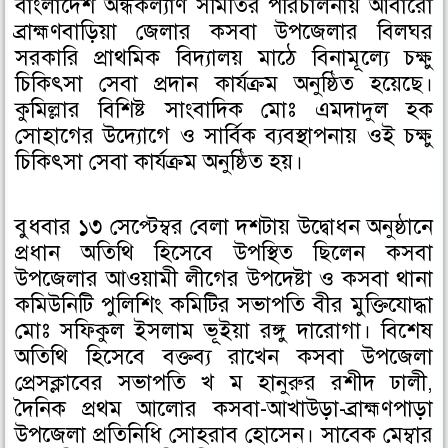
বাংলাদেশ অন্ধকল্যাণ সমিতির পরিচালনায় আবারো
o
o
o
ব্রাহ্মণবাড়িয়া জেলার কসবা উপজেলার বিলঘর
n
n
n
সরকারি প্রাথমিক বিদ্যালয় মাঠে বিনামূল্যে চক্ষু
f
t
l
চিকিৎসা সেবা প্রদান কার্যক্রম অনুষ্ঠিত হয়েছে।
a
w
i
কুমিল্লার বিশিষ্ট সাংবাদিক মোঃ এমদাদুল হক
c
i
n
সোহাগের উদ্যোগে ও সার্বিক ব্যবস্থাপনায় ওই চক্ষু
e
t
k
চিকিৎসা সেবা কার্যক্রম অনুষ্ঠিত হয়।
b
t
e
o
e
d
o
r
i
বুধবার ১৩ সেপ্টেম্বর বেলা দশটায় উদ্বোধন অনুষ্ঠানে
k
n
প্রধান অতিথি হিসেবে উপস্থিত ছিলেন কসবা
উপজেলার আওয়ামী লীগের উপদেষ্টা ও কসবা থানা
কমিউনিটি পুলিশিং কমিটির সভাপতি বীর মুক্তিযোদ্ধা
মোঃ সফিকুল ইসলাম ভূইয়া রঙ্গু দারোগা। বিশেষ
অতিথি হিসেবে বক্তব্য রাখেন কসবা উপজেলা
প্রেসক্লাবের সভাপতি খ ম হানুরুর রশীদ ঢালী,
দৈনিক প্রথম আলোর কসবা-আখাউড়া-ব্রাহ্মণপাড়া
উপজেলা প্রতিনিধি সোহরাব হোসেন। সাবেক মেম্বার