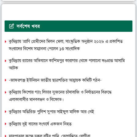
সর্বশেষ খবর
কুমিল্লায় ‘প্রাণি প্রেমীদের মিলন মেলা, সাংস্কৃতিক অনুষ্ঠান ২০২৬ এ প্রকাশিত
সংবাদের বিশেষ সম্মাননা পেলেন ১৩ সাংবাদিক
কুমিল্লায় র‌্যাবের অভিযানে কাশিমপুর কারাগার থেকে পালানো দণ্ডপ্রাপ্ত আসামি
আটক
-জাফরগঞ্জ ইউনিয়ন জাতীয় ছাত্রশক্তির আহ্বায়ক কমিটি গঠন-
কুমিল্লায় কিশোর গ্যাং লিডার সুজনের চাঁদাবাজি ও নির্যাতনের বিরুদ্ধে
এলাকাবাসীর মানববন্ধন ও বিক্ষোভ।
কুমিল্লার অতিরিক্ত পুলিশ সুপার সাইফুল মালিক আর নেই
কুমিল্লায় দুই বাসের সংঘর্ষে একজন নিহত
হাসপাতাল কক্ষে ঢুকল বৃষ্টির পানি, ভোগান্তিতে রোগীরা