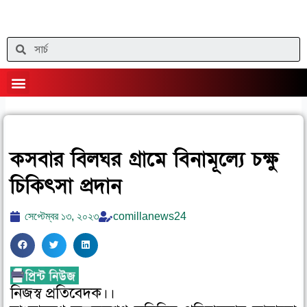
Skip
to
content
Search
Menu
কসবার বিলঘর গ্রামে বিনামূল্যে চক্ষু
চিকিৎসা প্রদান
সেপ্টেম্বর ১৩, ২০২৩
comillanews24
S
S
S
h
h
h
a
a
a
নিজস্ব প্রতিবেদক।।
r
r
r
e
e
e