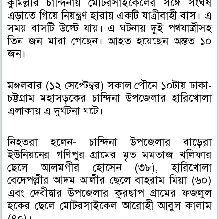
কুমিল্লার চান্দিনায় মোটরসাইকেলের সঙ্গে সংঘর্ষ
o
o
o
এড়াতে গিয়ে নিয়ন্ত্রণ হারায় একটি যাত্রীবাহী বাস। এ
n
n
n
সময় বাসটি উল্টে যায়। এ ঘটনায় দুই পথযাত্রীসহ
f
t
l
তিন জন মারা গেছেন। আহত হয়েছেন অন্তত ১০
a
w
i
জন।
c
i
n
e
t
k
মঙ্গলবার (১২ সেপ্টেম্বর) সকাল পৌনে ১০টায় ঢাকা-
b
t
e
o
e
d
চট্টগ্রাম মহাসড়কের চান্দিনা উপজেলার হারিখোলা
o
r
i
এলাকায় এ দুর্ঘটনা ঘটে।
k
n
নিহতরা হলেন- চান্দিনা উপজেলার বাড়েরা
ইউনিয়নের গণিপুর গ্রামের মৃত মমতাজ খলিফার
ছেলে আলমগীর হোসেন (৩৮), হারিখোলা
বেদেপল্লীর আদম আলীর ছেলে বাহরাম মিয়া (৬০)
এবং দেবীদ্বার উপজেলার কুরছাপ গ্রামের ফজলুল
হকের ছেলে মোটরসাইকেল আরোহী আবুল কালাম
(৪০)।