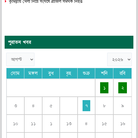
কুমিল্লায় খেলা নিয়ে সংঘর্ষে ব্রাজিল সমর্থক নিহত
পুরাতন খবর
সোম
মঙ্গল
বুধ
বৃহ
শুক্র
শনি
রবি
১
২
৩
৪
৫
৭
৮
৯
১০
১১
১
১৩
৪
১৫
১৬