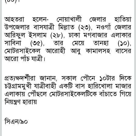
আহতরা হলেন- নোয়াখালী জেলার হাতিয়া
উপজেলার বাসযাত্রী মিল্লাত (২৩), নওগাঁ জেলার
আরিফুল ইসলাম (২৮), ঢাকা মগবাজার এলাকার
সাবিনা (৩৫), তার মেয়ে তানহা (১০),
মোটরসাইকেল আরোহী আবু কামালসহ বাসের
আরো পাঁচ যাত্রী।
প্রত্যক্ষদর্শীরা জানান, সকাল পৌনে ১০টার দিকে
চট্টগ্রামমুখী যাত্রীবাহী একটি বাস হারিখোলা মাজার
এলাকায় পৌঁছলে মোটরসাইকেলটিকে বাঁচাতে গিয়ে
নিয়ন্ত্রণ হারায়
সিএন/৯০