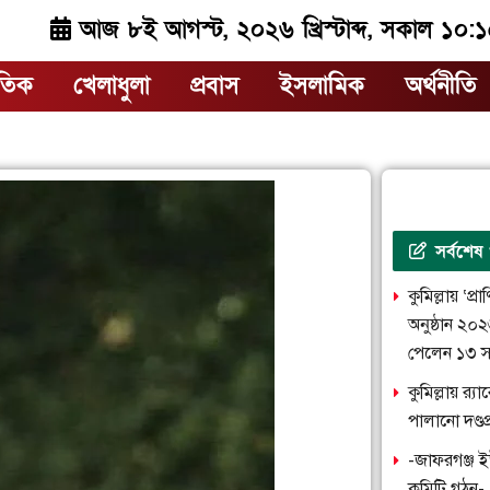
আজ ৮ই আগস্ট, ২০২৬ খ্রিস্টাব্দ, সকাল ১০:
াতিক
খেলাধুলা
প্রবাস
ইসলামিক
অর্থনীতি
সর্বশেষ
কুমিল্লায় ‘প্
অনুষ্ঠান ২০
পেলেন ১৩ স
কুমিল্লায় র‌
পালানো দণ্ড
-জাফরগঞ্জ ই
কমিটি গঠন-