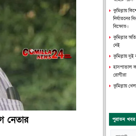
কুমিল্লায় ক
নির্যাতনের ব
বিক্ষোভ।
কুমিল্লার অ
নেই
কুমিল্লায় দ
হাসপাতাল কক্
রোগীরা
কুমিল্লায় খে
লীগ নেতার
পুরাতন খবর