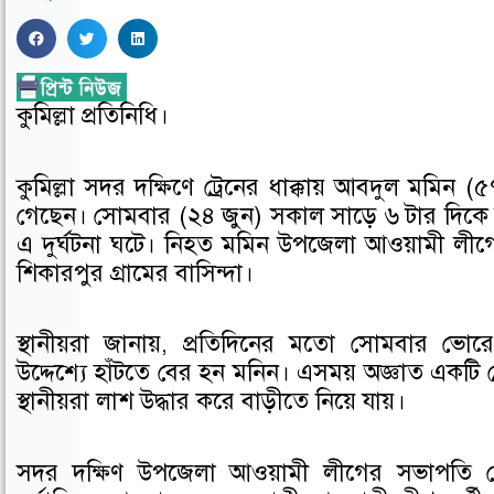
S
S
S
h
h
h
a
a
a
কুমিল্লা প্রতিনিধি।
r
r
r
e
e
e
o
o
o
কুমিল্লা সদর দক্ষিণে ট্রেনের ধাক্কায় আবদুল মমি
n
n
n
গেছেন। সোমবার (২৪ জুন) সকাল সাড়ে ৬ টার দিক
f
t
l
এ দুর্ঘটনা ঘটে। নিহত মমিন উপজেলা আওয়ামী লী
a
w
i
শিকারপুর গ্রামের বাসিন্দা।
c
i
n
e
t
k
স্থানীয়রা জানায়, প্রতিদিনের মতো সোমবার ভোর
b
t
e
উদ্দেশ্যে হাঁটতে বের হন মনিন। এসময় অজ্ঞাত একটি ট্র
o
e
d
স্থানীয়রা লাশ উদ্ধার করে বাড়ীতে নিয়ে যায়।
o
r
i
k
n
সদর দক্ষিণ উপজেলা আওয়ামী লীগের সভাপতি গ