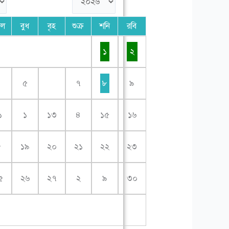
গল
বুধ
বৃহ
শুক্র
শনি
রবি
১
২
৪
৫
৭
৮
৯
১
১
১৩
৪
১৫
১৬
৮
১৯
২০
২১
২২
২৩
৫
২৬
২৭
২
৯
৩০