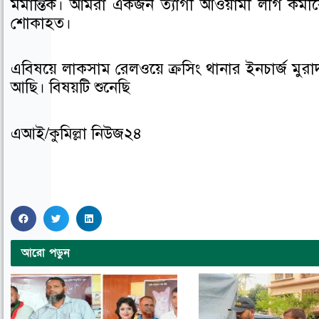
মর্মান্তিক। আমরা একজন ত্যাগী আওয়ামী লীগ কর্ম
শোকাহত।
এবিষয়ে লাকসাম রেলওয়ে ক্রসিং থানার ইনচার্জ মুরাদ 
আছি। বিষয়টি শুনেছি
এআই/কুমিল্লা নিউজ২৪
S
S
S
h
h
h
আরো পড়ুন
a
a
a
r
r
r
e
e
e
o
o
o