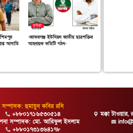
কুমিল্লা
াশিমপুর
-জাফরগঞ্জ ইউনিয়ন জাতীয় ছাত্রশক্তির
াপ্ত আসামি
আহ্বায়ক কমিটি গঠন-
সম্পাদক: হুমায়ুন কবির রনি
+৮৮০১৭১৬৫৩০৫১৪
মক্কা টাওয়ার, 
্থাপনা সম্পাদক: মো. আরিফুল ইসলাম
info
+৮৮০১৭৩১৩৬৪১৭৮