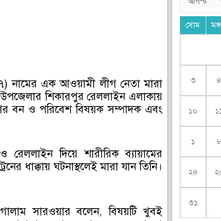
সোম
মঙ্
৩
ন (৫৭) নামের এক আওয়ামী লীগ নেতা মারা
ে উপজেলার শিকারপুর রেললাইন এলাকায়
গের বন ও পরিবেশ বিষয়ক সম্পাদক এবং
১০
১
১
েও রেললাইন দিয়ে শারীরিক ব্যায়ামের
েনের ধাক্কায় ঘটনাস্থলেই মারা যান তিনি।
২৪
২
৩১
োলাম সারওয়ার বলেন, বিষয়টি খুবই