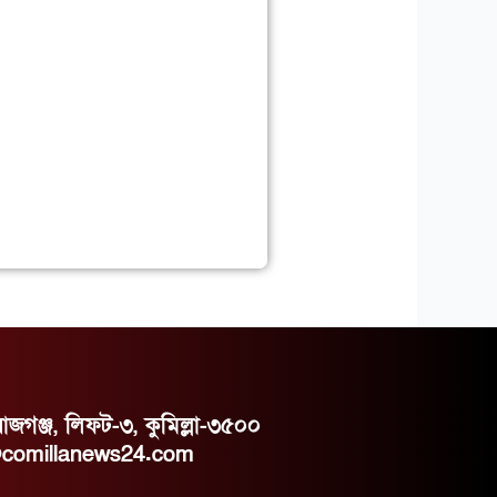
রাজগঞ্জ, লিফট-৩, কুমিল্লা-৩৫০০
@comillanews24.com