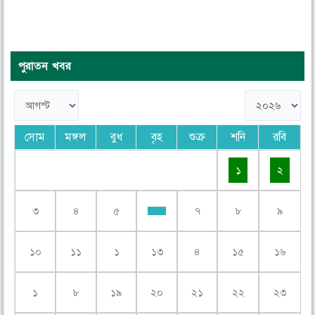
পুরাতন খবর
সোম
মঙ্গল
বুধ
বৃহ
শুক্র
শনি
রবি
১
২
৩
৪
৫
৭
৮
৯
১০
১১
১
১৩
৪
১৫
১৬
১
৮
১৯
২০
২১
২২
২৩