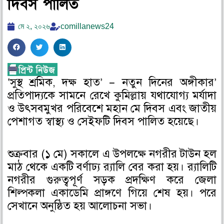
দিবস পালিত
মে ২, ২০২৬
comillanews24
S
S
S
h
h
h
a
a
a
‘সুস্থ শ্রমিক, দক্ষ হাত’ – নতুন দিনের অঙ্গীকার’
r
r
r
প্রতিপাদ্যকে সামনে রেখে কুমিল্লায় যথাযোগ্য মর্যাদা
e
e
e
o
o
o
ও উৎসবমুখর পরিবেশে মহান মে দিবস এবং জাতীয়
n
n
n
পেশাগত স্বাস্থ্য ও সেইফটি দিবস পালিত হয়েছে।
f
t
l
a
w
i
শুক্রবার (১ মে) সকালে এ উপলক্ষে নগরীর টাউন হল
c
i
n
মাঠ থেকে একটি বর্ণাঢ্য র‍্যালি বের করা হয়। র‍্যালিটি
e
t
k
নগরীর গুরুত্বপূর্ণ সড়ক প্রদক্ষিণ করে জেলা
b
t
e
o
e
d
শিল্পকলা একাডেমি প্রাঙ্গণে গিয়ে শেষ হয়। পরে
o
r
i
সেখানে অনুষ্ঠিত হয় আলোচনা সভা।
k
n