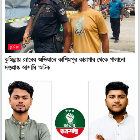
কুমিল্লা
কুমিল্লায় র‌্যাবের অভিযানে কাশিমপুর কারাগার থেকে পালানো
দণ্ডপ্রাপ্ত আসামি আটক