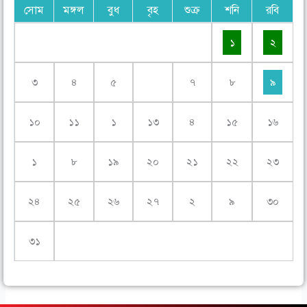
সোম
মঙ্গল
বুধ
বৃহ
শুক্র
শনি
রবি
১
২
৩
৪
৫
৭
৮
৯
১০
১১
১
১৩
৪
১৫
১৬
১
৮
১৯
২০
২১
২২
২৩
২৪
২৫
২৬
২৭
২
৯
৩০
৩১