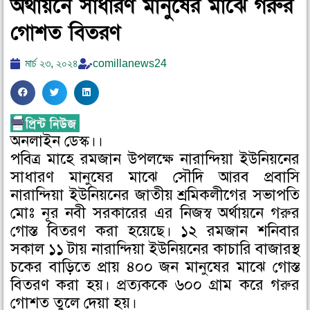
অর্থায়নে সাধারণ মানুষের মাঝে গরুর
গোশত বিতরণ
মার্চ ২৩, ২০২৪
comillanews24
S
S
S
h
h
h
a
a
a
অনলাইন ডেস্ক।।
r
r
r
পবিত্র মাহে রমজান উপলক্ষে নারান্দিয়া ইউনিয়নের
e
e
e
o
o
o
সাধারণ মানুষের মাঝে সৌদি আরব প্রবাসি
n
n
n
নারান্দিয়া ইউনিয়নের জাতীয় শ্রমিকলীগের সভাপতি
f
t
l
মোঃ নূর নবী সরকারের এর নিজস্ব অর্থায়নে গরুর
a
w
i
গোস্ত বিতরণ করা হয়েছে। ১২ রমজান শনিবার
c
i
n
সকাল ১১ টায় নারান্দিয়া ইউনিয়নের কাচারি বাজারস্থ
e
t
k
চকের বাড়িতে প্রায় ৪০০ জন মানুষের মাঝে গোস্ত
b
t
e
বিতরণ করা হয়। প্রত্যককে ৬০০ গ্রাম করে গরুর
o
e
d
গোশত তুলে দেয়া হয়।
o
r
i