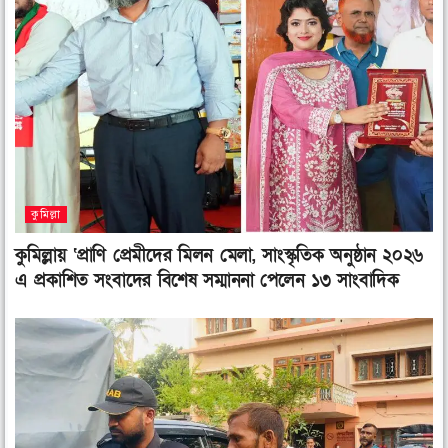
f
t
l
a
w
i
c
i
n
e
t
k
b
t
e
o
e
d
o
r
i
k
n
কুমিল্লা
কুমিল্লায় ‘প্রাণি প্রেমীদের মিলন মেলা, সাংস্কৃতিক অনুষ্ঠান ২০২৬
এ প্রকাশিত সংবাদের বিশেষ সম্মাননা পেলেন ১৩ সাংবাদিক