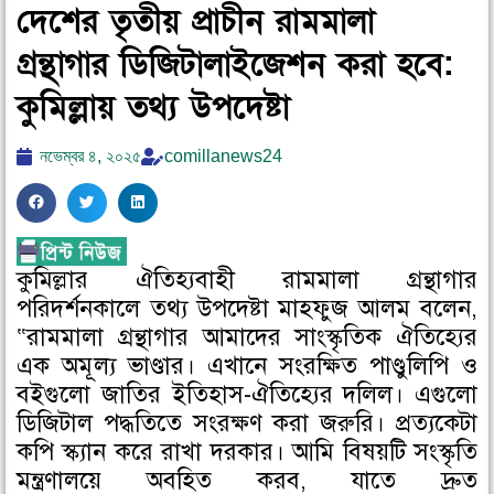
দেশের তৃতীয় প্রাচীন রামমালা
গ্রন্থাগার ডিজিটালাইজেশন করা হবে:
কুমিল্লায় তথ্য উপদেষ্টা
নভেম্বর ৪, ২০২৫
comillanews24
S
S
S
h
h
h
a
a
a
কুমিল্লার ঐতিহ্যবাহী রামমালা গ্রন্থাগার
r
r
r
পরিদর্শনকালে তথ্য উপদেষ্টা মাহফুজ আলম বলেন,
e
e
e
o
o
o
“রামমালা গ্রন্থাগার আমাদের সাংস্কৃতিক ঐতিহ্যের
n
n
n
এক অমূল্য ভাণ্ডার। এখানে সংরক্ষিত পাণ্ডুলিপি ও
f
t
l
বইগুলো জাতির ইতিহাস-ঐতিহ্যের দলিল। এগুলো
a
w
i
ডিজিটাল পদ্ধতিতে সংরক্ষণ করা জরুরি। প্রত্যকেটা
c
i
n
কপি স্ক্যান করে রাখা দরকার। আমি বিষয়টি সংস্কৃতি
e
t
k
মন্ত্রণালয়ে অবহিত করব, যাতে দ্রুত
b
t
e