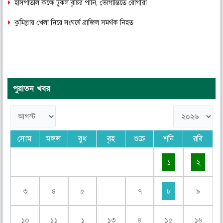
হাসপাতাল কক্ষে ঢুকল বৃষ্টির পানি, ভোগান্তিতে রোগীরা
কুমিল্লায় খেলা নিয়ে সংঘর্ষে ব্রাজিল সমর্থক নিহত
পুরাতন খবর
সোম
মঙ্গল
বুধ
বৃহ
শুক্র
শনি
রবি
১
২
৩
৪
৫
৭
৮
৯
১০
১১
১
১৩
৪
১৫
১৬