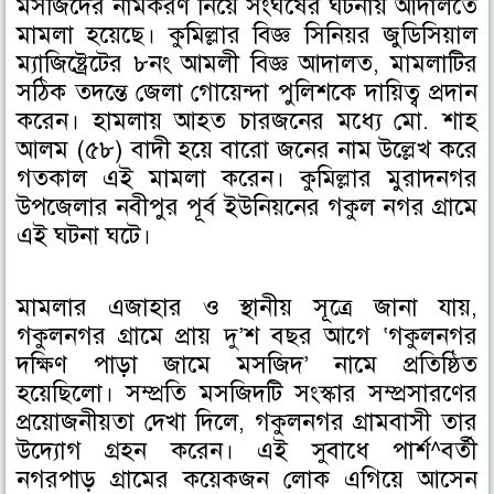
মসজিদের নামকরণ নিয়ে সংঘর্ষের ঘটনায় আদালতে
o
o
o
মামলা হয়েছে। কুমিল্লার বিজ্ঞ সিনিয়র জুডিসিয়াল
n
n
n
ম্যাজিষ্ট্রেটের ৮নং আমলী বিজ্ঞ আদালত, মামলাটির
f
t
l
সঠিক তদন্তে জেলা গোয়েন্দা পুলিশকে দায়িত্ব প্রদান
a
w
i
করেন। হামলায় আহত চারজনের মধ্যে মো. শাহ
c
i
n
আলম (৫৮) বাদী হয়ে বারো জনের নাম উল্লেখ করে
e
t
k
গতকাল এই মামলা করেন। কুমিল্লার মুরাদনগর
b
t
e
উপজেলার নবীপুর পূর্ব ইউনিয়নের গকুল নগর গ্রামে
o
e
d
এই ঘটনা ঘটে।
o
r
i
k
n
মামলার এজাহার ও স্থানীয় সূত্রে জানা যায়,
গকুলনগর গ্রামে প্রায় দু’শ বছর আগে ‘গকুলনগর
দক্ষিণ পাড়া জামে মসজিদ’ নামে প্রতিষ্ঠিত
হয়েছিলো। সম্প্রতি মসজিদটি সংস্কার সম্প্রসারণের
প্রয়োজনীয়তা দেখা দিলে, গকুলনগর গ্রামবাসী তার
উদ্যোগ গ্রহন করেন। এই সুবাধে পার্শ^বর্তী
নগরপাড় গ্রামের কয়েকজন লোক এগিয়ে আসেন