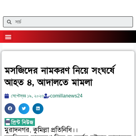
Skip
to
content
Search
Menu
মসজিদের নামকরণ নিয়ে সংঘর্ষে
আহত ৪, আদালতে মামলা
সেপ্টেম্বর ১৯, ২০২৩
comillanews24
S
S
S
h
h
h
a
a
a
মুরাদনগর, কুমিল্লা প্রতিনিধি।।
r
r
r
e
e
e