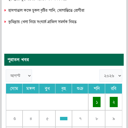
হাসপাতাল কক্ষে ঢুকল বৃষ্টির পানি, ভোগান্তিতে রোগীরা
কুমিল্লায় খেলা নিয়ে সংঘর্ষে ব্রাজিল সমর্থক নিহত
পুরাতন খবর
সোম
মঙ্গল
বুধ
বৃহ
শুক্র
শনি
রবি
১
২
৩
৪
৫
৭
৮
৯