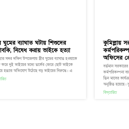
্রীর ঘুমের ব্যাঘাত ঘটায় শিশুদের
কুমিল্লায় 
াবকি, নিষেধ করায় ভাইকে হত্যা
কর্মপরিকল্
অফিসের প্রে
ল্লার সদর দক্ষিণ উপজেলায় স্ত্রীর ঘুমের ব্যাঘাত হওয়াকে
দ্র করে দুই ভাইয়ের মধ্যে তর্কের জেরে ছোট ভাইকে
বর্তমান সরকারের
য়ে হত্যার অভিযোগ উঠেছে বড় ভাইয়ের বিরুদ্ধে। এ
কর্মপরিকল্পনা বা
তিন মাসের কার্যক্
তারিত
অনুষ্ঠিত হয়েছে। ব
বিস্তারিত