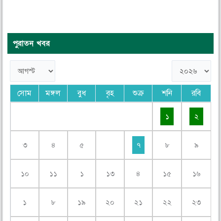
পুরাতন খবর
সোম
মঙ্গল
বুধ
বৃহ
শুক্র
শনি
রবি
১
২
৩
৪
৫
৭
৮
৯
১০
১১
১
১৩
৪
১৫
১৬
১
৮
১৯
২০
২১
২২
২৩