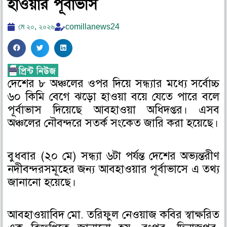
হাওয়ার পূর্বাভাস
মে ২০, ২০২৬
comillanews24
S
S
S
h
h
h
a
a
a
দেশের ৮ অঞ্চলের ওপর দিয়ে সন্ধ্যার মধ্যে সর্বোচ্চ
r
r
r
৬০ কিমি বেগে ঝড়ো হাওয়া বয়ে যেতে পারে বলে
e
e
e
o
o
o
পূর্বাভাস দিয়েছে আবহাওয়া অধিদপ্তর। এসব
n
n
n
অঞ্চলের নৌবন্দরে সতর্ক সংকেত জারি করা হয়েছে।
f
t
l
a
w
i
বুধবার (২০ মে) সন্ধ্যা ৬টা পর্যন্ত দেশের অভ্যন্তরীণ
c
i
n
নদীবন্দরসমূহের জন্য আবহাওয়ার পূর্বাভাসে এ তথ্য
e
t
k
জানানো হয়েছে।
b
t
e
o
e
d
o
r
i
আবহাওয়াবিদ মো. তরিফুল নেওয়াজ কবির স্বাক্ষরিত
k
n